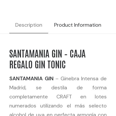
TONIC
cantidad
Description
Product Information
R
SANTAMANIA GIN – CAJA
REGALO GIN TONIC
SANTAMANIA GIN
– Ginebra Intensa de
Madrid, se destila de forma
completamente CRAFT en lotes
numerados utilizando el más selecto
alcohol de uva en perfecta armonía con