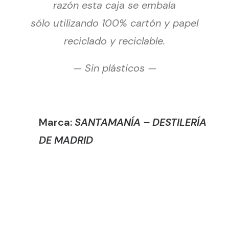
razón esta caja se embala
sólo utilizando 100% cartón y papel
reciclado y reciclable.
— Sin plásticos —
Marca:
SANTAMANÍA – DESTILERÍA
DE MADRID
Tags: santamania gin, kit gin tonic
santamania, pack gin tonic, set gin
tonic, ginebra regalo, ginebra para
regalar, pack ginebra, caja ginebra,