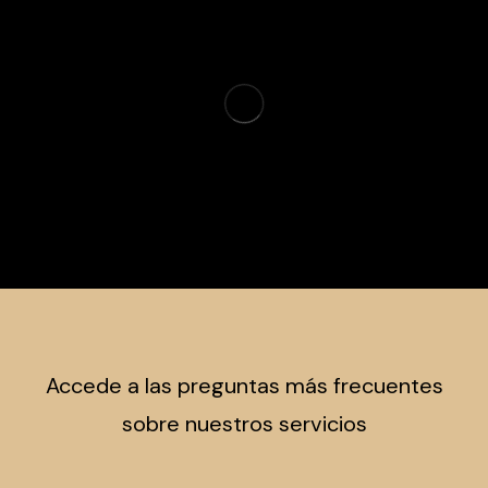
«Spot on, we made a great team and the result is a dream
come true”
Sam Matavesi, Co-founder
Accede a las preguntas más frecuentes
sobre nuestros servicios