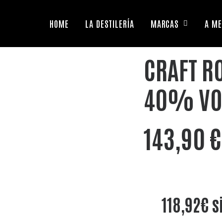
HOME
LA DESTILERÍA
MARCAS
A ME
CRAFT R
40% VO
143,90
€
118,92€ si