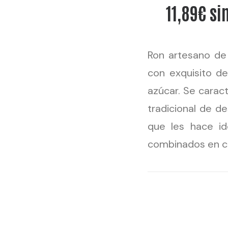
11,89€ si
Ron artesano de
con exquisito d
azúcar. Se carac
tradicional de de
que les hace id
combinados en có