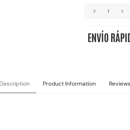
CRAFT
RON
BLANCO
ENVÍO RÁPI
-
10L
40%
VOL
cantidad
Description
Product Information
Review
ta cocktails, bar coctelería, cócteles bendita, licores
das de coctelería, bebidas preparadas, bebidas a gran