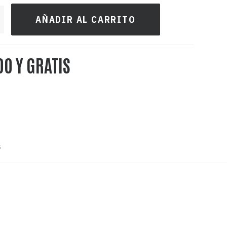
AÑADIR AL CARRITO
DO Y GRATIS
s
 para cócteles, cócteles para
el, cócteles premium, mejores