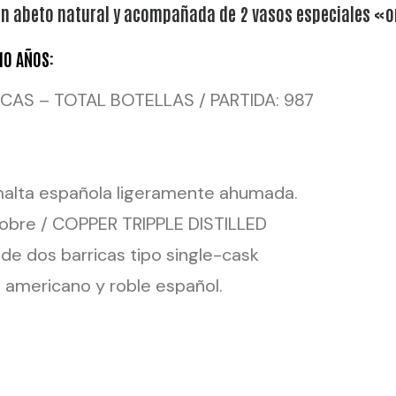
n abeto natural y acompañada de 2 vasos especiales «o
10 AÑOS:
ICAS – TOTAL BOTELLAS / PARTIDA: 987
alta española ligeramente ahumada.
obre / COPPER TRIPPLE DISTILLED
e dos barricas tipo single-cask
 americano y roble español.
220L
a
s de ningún tipo – 100% artesanal