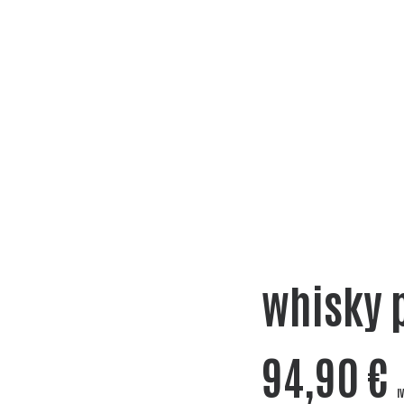
whisky 
94,90
€
I