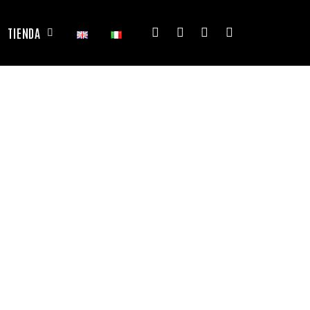
TIENDA