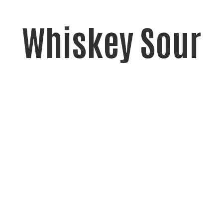
Whiskey Sour