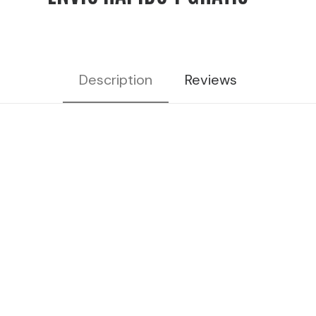
Description
Reviews
aperitivo italiano, Bendita,
Bendita cocktails, bar coctelería,
cócteles bendita, licores para
cócteles, cócteles para
aperitivos, bebidas coctelería,
bebidas de coctelería, bebidas