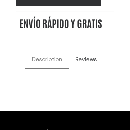
10L
40%
ENVÍO RÁPIDO Y GRATIS
VOL
cantidad
Description
Reviews