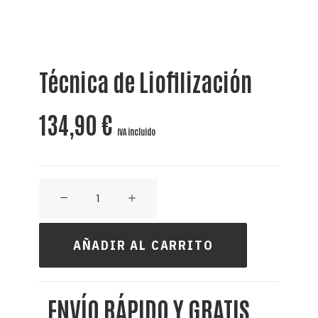
Técnica de Liofilización
134,90
€
IVA incluido
CRAFT
GIN
ROSA
AÑADIR AL CARRITO
-
10L
ENVÍO RÁPIDO Y GRATIS
38%