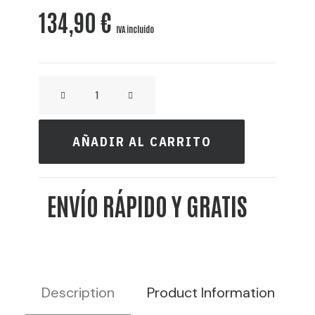
134,90
€
IVA incluido
CRAFT
GIN
LONDON
AÑADIR AL CARRITO
DRY
-
ENVÍO RÁPIDO Y GRATIS
10L
38%
VOL
cantidad
Description
Product Information
R