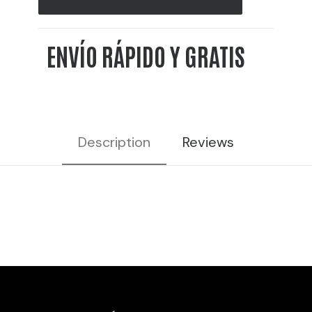
-
10L
ENVÍO RÁPIDO Y GRATIS
20%
VOL
cantidad
Description
Reviews