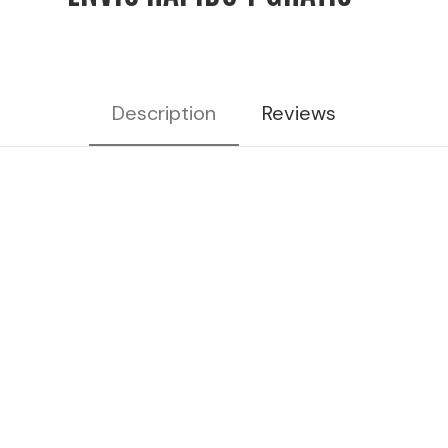
Description
Reviews
aperitivo italiano, Bendita,
Bendita cocktails, bar coctelería,
cócteles bendita, licores para
cócteles, cócteles para
aperitivos, bebidas coctelería,
bebidas de coctelería, bebidas