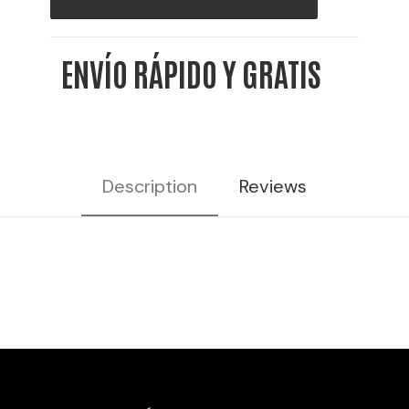
10L
20%
ENVÍO RÁPIDO Y GRATIS
VOL
cantidad
Description
Reviews