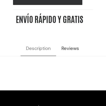
-
10L
ENVÍO RÁPIDO Y GRATIS
40%
VOL
cantidad
Description
Reviews