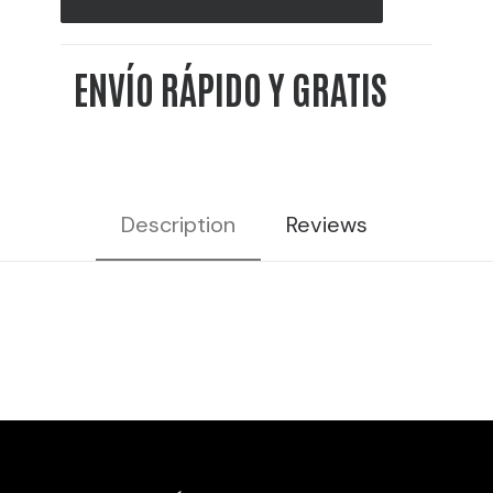
-
10L
ENVÍO RÁPIDO Y GRATIS
40%
VOL
cantidad
Description
Reviews