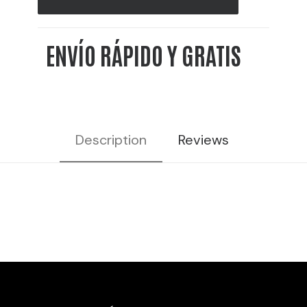
-
10L
ENVÍO RÁPIDO Y GRATIS
40%
VOL
cantidad
Description
Reviews