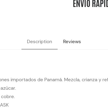
ENVÍO RÁPI
9
AÑOS
cantidad
Description
Reviews
ones importados de Panamá. Mezcla, crianza y re
azúcar.
 cobre.
CASK