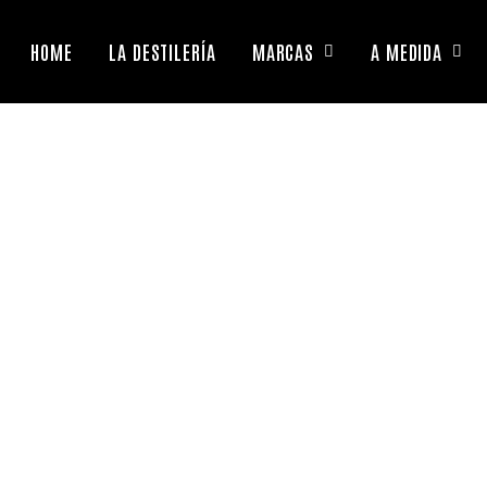
HOME
LA DESTILERÍA
MARCAS
A MEDIDA