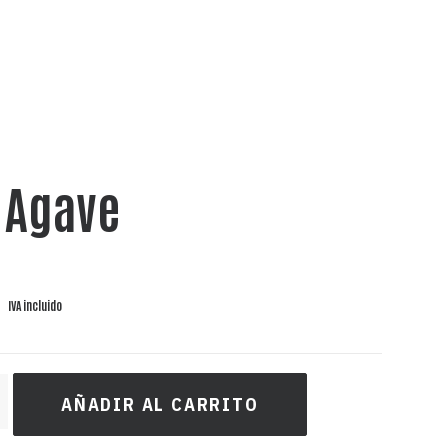
 Agave
IVA incluido
AÑADIR AL CARRITO