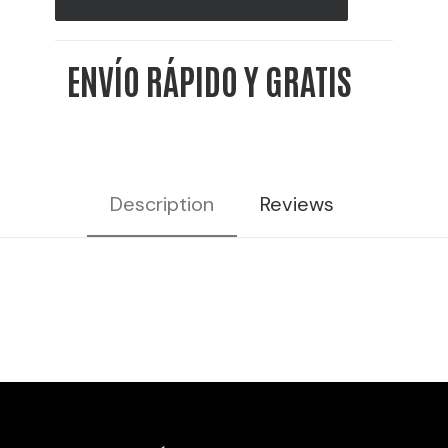
-
10L
ENVÍO RÁPIDO Y GRATIS
38%
VOL
cantidad
Description
Reviews