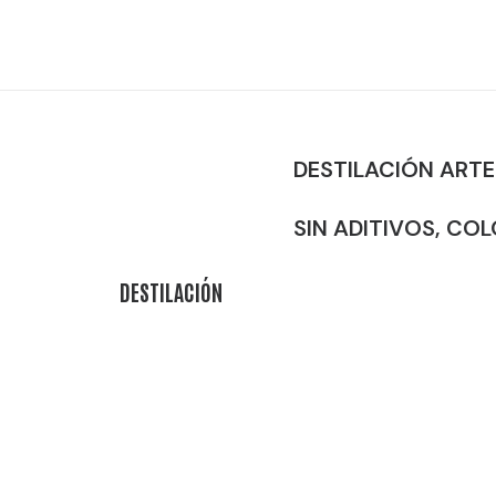
DESTILACIÓN ARTE
SIN ADITIVOS, CO
DESTILACIÓN
Alcohol Base:
Grano a 96,4% Vol
Estilo de Ginebra:
London Dry G
Método de destilación:
One-shot
Botellas / Partida:
300