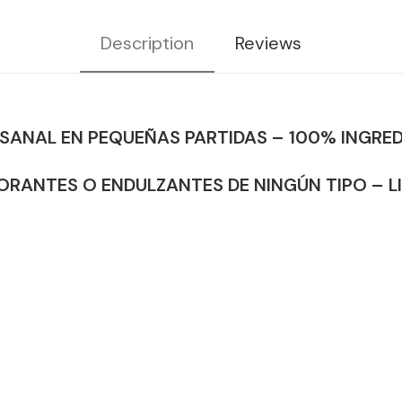
Description
Reviews
SANAL EN PEQUEÑAS PARTIDAS – 100% INGRE
LORANTES O ENDULZANTES DE NINGÚN TIPO – L
.
in
 con rectificación en columna e infusión al vapo