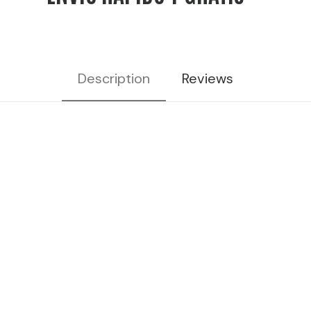
Description
Reviews
aperitivo italiano, Bendita,
Bendita cocktails, bar coctelería,
cócteles bendita, licores para
cócteles, cócteles para
aperitivos, bebidas coctelería,
bebidas de coctelería, bebidas