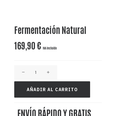
Fermentación Natural
169,90
€
IVA incluido
TEQUILA
(Agave
Spirit)
AÑADIR AL CARRITO
-
10L
ENVÍO RÁPIDO Y GRATIS
40%