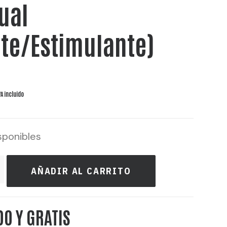
ual
nte/Estimulante)
VA incluido
sponibles
AÑADIR AL CARRITO
DO Y GRATIS