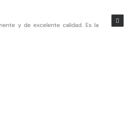
ente y de excelente calidad. Es la
afrodisíacas, cuyas esencias hemos
lanta del amor, la damiana nos sigue
por ello que la hemos elegido como
 llegue al consumidor con un efecto