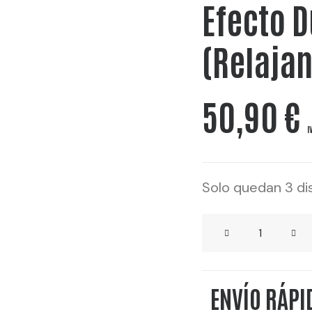
Efecto D
(Relaja
50,90
€
I
Solo quedan 3 di
TANTRIKA
GIN
cantidad
ENVÍO RÁPI