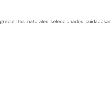
gredientes naturales seleccionados cuidadosam
do con damiana, una planta con propiedades 
 un proceso de destilación especial.
 como afrodisiaco natural y denominada como la p
 días con su inconfundible aroma y sabor. Es 
ndole el espacio necesario para que su encanto