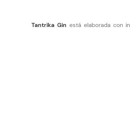
Tantrika Gin
está elaborada con in
primera ginebra que se ha combina
conseguido trasladar a la ginebra con
Turnera Difussa
Utilizada desde tiempos ancestrales
regalando su magia hasta nuestros
protagonista de Tantrika Gin, dejá