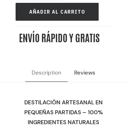
cliente
DE
AÑADIR AL CARRITO
UVA
-
ENVÍO RÁPIDO Y GRATIS
DESTILERÍA
DE
MADRID
cantidad
Description
Reviews
DESTILACIÓN ARTESANAL EN
PEQUEÑAS PARTIDAS – 100%
INGREDIENTES NATURALES