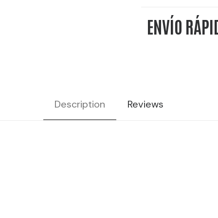
ENVÍO RÁPI
Description
Reviews
ta cocktails, bar coctelería, cócteles bendita, lico
ebidas de coctelería, bebidas preparadas, bebida
anal, cócteles listos para servir, RTDs, destilados