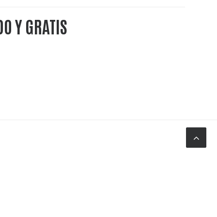
DO Y GRATIS
res para cócteles, cócteles para
s a granel, cócteles premium,
 a granel, cócteles a granel,