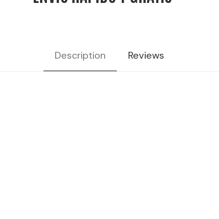
Description
Reviews
aperitivo italiano, Bendita,
Bendita cocktails, bar coctelería,
cócteles bendita, licores para
cócteles, cócteles para
aperitivos, bebidas coctelería,
bebidas de coctelería, bebidas