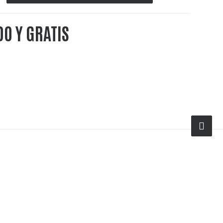
DO Y GRATIS
endita, licores para cócteles,
bebidas a granel, cócteles premium,
l, cócteles a granel, cócteles RTD,
ao, licor de cacao a granel, licor de