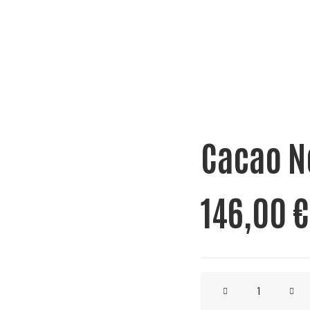
Cacao N
146,00
€
LICOR
DE