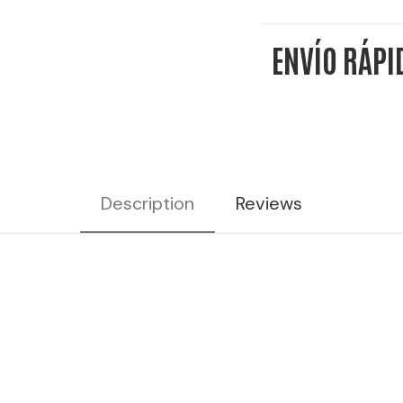
CACAO
ENVÍO RÁPI
-
10L
20%
VOL
cantidad
Description
Reviews
endita, Bendita cocktails, bar coctelería, cócteles b
ctelería, bebidas de coctelería, bebidas preparadas, 
l, cócteles listos para servir, RTDs, destilados a grane
res por mayor, licor de cacao, cócteles con licor de cac