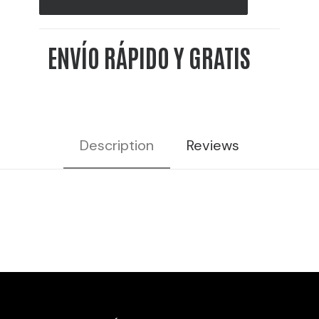
10L
20%
ENVÍO RÁPIDO Y GRATIS
VOL
cantidad
Description
Reviews