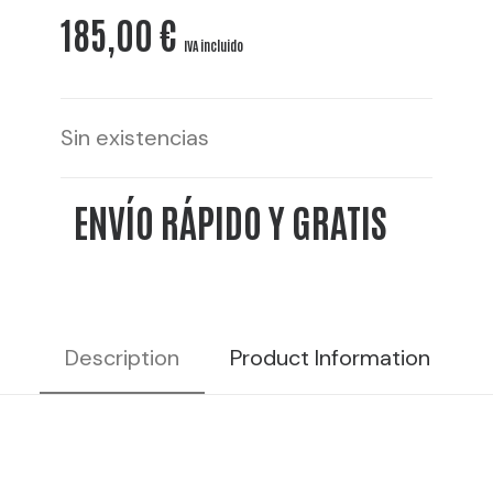
185,00
€
IVA incluido
Sin existencias
ENVÍO RÁPIDO Y GRATIS
Description
Product Information
R