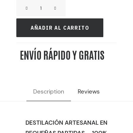
CRAFT
GIN
-
AÑADIR AL CARRITO
DESTILERÍA
DE
ENVÍO RÁPIDO Y GRATIS
MADRID
cantidad
Description
Reviews
DESTILACIÓN ARTESANAL EN