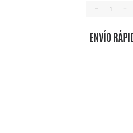
RON
BLANCO
ARTESANO
ENVÍO RÁPI
-
DESTILERÍA
DE
MADRID
-
CAJA
6
UDS
cantidad