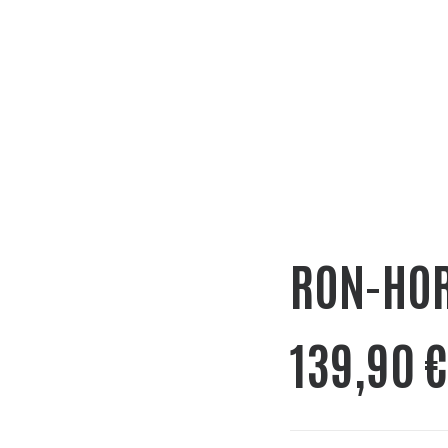
RON-HO
139,90
€