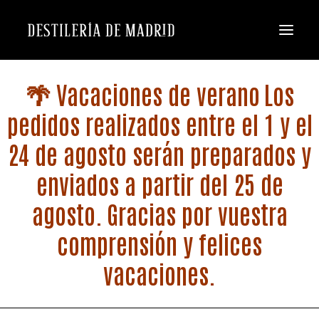
🌴 Vacaciones de verano
Los
pedidos realizados entre el 1 y el
24 de agosto serán preparados y
enviados a partir del 25 de
agosto.
Gracias por vuestra
comprensión y felices
vacaciones.